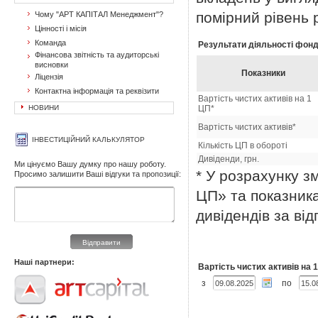
помірний рівень 
Чому "АРТ КАПІТАЛ Менеджмент"?
Цінності і місія
Команда
Результати діяльності фонд
Фінансова звітність та аудиторські
висновки
Показники
Ліцензія
Контактна інформація та реквізити
Вартість чистих активів на 1
НОВИНИ
ЦП*
Вартість чистих активів*
ІНВЕСТИЦІЙНИЙ КАЛЬКУЛЯТОР
Кількість ЦП в обороті
Дивіденди, грн.
Ми цінуємо Вашу думку про нашу роботу.
* У розрахунку зм
Просимо залишити Ваші відгуки та пропозиції:
ЦП» та показника
дивідендів за від
Відправити
Наші партнери:
Вартість чистих активів на 1
з
по