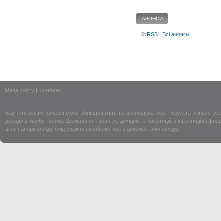
АНОНСИ
RSS
|
Всі анонси
Мапа сайту
|
Контакти
Вартість цінних паперів може збільшуватить та зменьшуватись. Результати інвесту
доходи в майбутньому. Держава не гарантує дохідність інвестицій в інвестиційні фон
цінні папери фонду слід уважно ознайомитись з документами фонду.