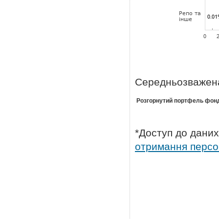
Середньозважена
Розгорнутий портфель фонд
*Доступ до дани
отримання персо