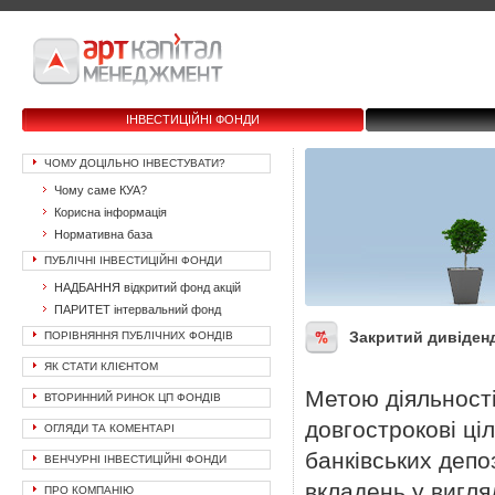
ІНВЕСТИЦІЙНІ ФОНДИ
ЧОМУ ДОЦІЛЬНО ІНВЕСТУВАТИ?
Чому саме КУА?
Корисна інформація
Нормативна база
ПУБЛІЧНІ ІНВЕСТИЦІЙНІ ФОНДИ
НАДБАННЯ відкритий фонд акцій
ПАРИТЕТ інтервальний фонд
Закритий дивіден
ПОРІВНЯННЯ ПУБЛІЧНИХ ФОНДІВ
ЯК СТАТИ КЛІЄНТОМ
Метою діяльност
ВТОРИННИЙ РИНОК ЦП ФОНДІВ
довгострокові ці
ОГЛЯДИ ТА КОМЕНТАРІ
банківських депо
ВЕНЧУРНІ ІНВЕСТИЦІЙНІ ФОНДИ
вкладень у вигля
ПРО КОМПАНІЮ