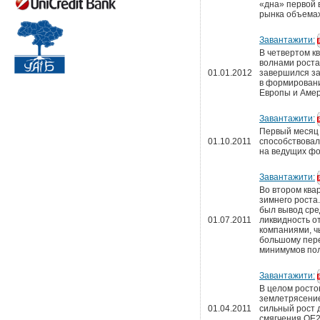
«дна» первой 
рынка объемах
Завантажити:
В четвертом к
волнами роста
01.01.2012
завершился за
в формировани
Европы и Амер
Завантажити:
Первый месяц 
01.10.2011
способствовал
на ведущих ф
Завантажити:
Во втором ква
зимнего роста
был вывод сре
01.07.2011
ликвидность о
компаниями, ч
большому пере
минимумов пол
Завантажити:
В целом росто
землетрясение
01.04.2011
сильный рост 
смягчения QE2