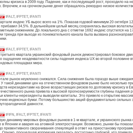
волны кризиса в 2009 году. Падение, как и последующий рост, проходило на 
. Впрочем, и на срочном рынке денег обращалось рекордно низкое количеств
IFALT, IFPTET, IFANTI
вартале индекс УБ вырос всего на 1%. Показав годовой минимум 20 октября 12
 прибавил 34,5%. В дальнейшем целый месяц сохранялась высокая волатильно
метным снижением. До локального дна с отметки 1692 индекс спустился на 
и тренда при выходе из понижательного канала была вызвана разнонаправл
ики.
IFALT, IFPTET, IFANTI
третьего квартала украинский фондовый рынок демонстрировал боковое дви
о ощущение неадекватности силы падения индекса UX во второй половине в
ондовых площадках мира.
IFALT, IFPTET, IFANTI
ртале рынок неуклонно снижался. Сила снижения была гораздо выше ожидае
. У такой динамики цен на отечественном фондовом рынке было несколько пр
дств нерезидентами на фоне возрастающих рисков по долговому кризису в Ев
течественного рынка привела к высокой прогнозируемости глубины падения 
ьи клиенты-нерезиденты выводили капиталы. Это привело к открытию массив
чню индексных бумаг. Потому большинство акций фундаментально сильных 
уторагодичной давности.
IFIFN, IFALT, IFPTET, IFANTI
вую динамику мировых фондовых рынков в 1-м квартале, и украинского рынка 
 в Японии и авария на атомной электростанции. Возможно, рынки бы показа
до превентивного сворачивания спекуляций в ответ на приостановку програм
. Однако, прошедшая коррекция оказалась достаточно глубокой, что привело