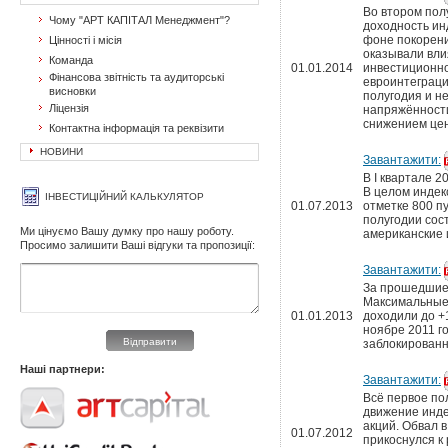
Во втором пол
Чому "АРТ КАПІТАЛ Менеджмент"?
доходность ин
фоне покорени
Цінності і місія
оказывали вли
Команда
01.01.2014
инвестиционно
Фінансова звітність та аудиторські
евроинтеграци
висновки
полугодия и н
Ліцензія
напряжённости
снижением цен
Контактна інформація та реквізити
НОВИНИ
Завантажити:
В I квартале 
В целом индек
ІНВЕСТИЦІЙНИЙ КАЛЬКУЛЯТОР
01.07.2013
отметке 800 п
полугодии сос
Ми цінуємо Вашу думку про нашу роботу.
американские 
Просимо залишити Ваші відгуки та пропозиції:
Завантажити:
За прошедшие 
Максимальные 
01.01.2013
доходили до +
ноябре 2011 го
Відправити
заблокированн
Наші партнери:
Завантажити:
Всё первое по
движение инде
акций. Обвал в
01.07.2012
прикоснулся к 