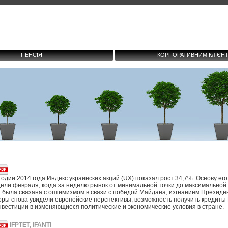
ПЕНСІЯ
КОРПОРАТИВНИМ КЛІЄН
одии 2014 года Индекс украинских акций (UX) показал рост 34,7%. Основу ег
ели февраля, когда за неделю рынок от минимальной точки до максимальной
 была связана с оптимизмом в связи с победой Майдана, изгнанием Президен
оры снова увидели европейские перспективы, возможность получить кредиты
вестиции в изменяющиеся политические и экономические условия в стране.
IFPTET, IFANTI