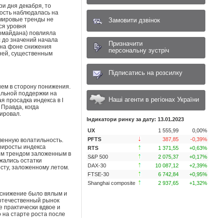
ри дня декабря, то
ность наблюдалась на
 мировые тренды не
Замовити дзвінок
ся уровня
ромайдана) повлияла
 до значений начала
Призначити
 на фоне снижения
персональну зустріч
ней, существенным
Підписатись на розсилку
ием в сторону понижения.
альной поддержки на
Наші агенти в регіонах України
 просадка индекса в I
 Правда, когда
гировал.
Індикатори ринку за дату: 13.01.2023
UX
1 555,99
0,00%
PFTS
387,85
-0,39
%
венную волатильность.
риросты индекса
RTS
1 371,55
+0,63
%
ым трендом заложенным в
S&P 500
2 075,37
+0,17
%
ижались остатки
DAX-30
10 087,12
+2,39
%
сту, заложенному летом.
FTSE-30
6 742,84
+0,95
%
Shanghai composite
2 937,65
+1,32
%
 снижение было вялым и
 отечественный рынок
е практически вдвое и
о на старте роста после