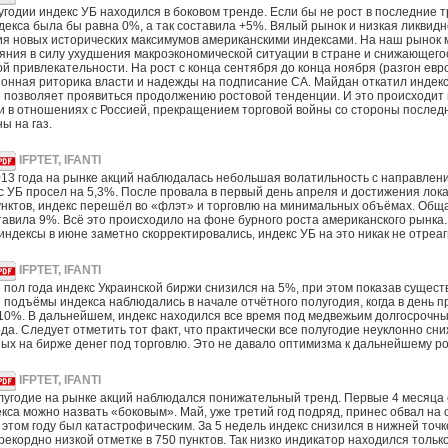
угодии индекс УБ находился в боковом тренде. Если бы не рост в последние т
декса была бы равна 0%, а так составила +5%. Вялый рынок и низкая ликвид
я новых исторических максимумов американскими индексами. На наш рынок
яния в силу ухудшения макроэкономической ситуации в стране и снижающего
й привлекательности. На рост с конца сентября до конца ноября (разгон ев
онная риторика власти и надежды на подписание СА. Майдан откатил индекс
е позволяет проявиться продолжению ростовой тенденции. И это происходит
 в отношениях с Россией, прекращением торговой войны со стороны послед
ы на газ.
IFPTET, IFANTI
2013 года на рынке акций наблюдалась небольшая волатильность с направлен
с УБ просел на 5,3%. После провала в первый день апреля и достижения лок
унктов, индекс перешёл во «флэт» и торговлю на минимальных объёмах. Общая
тавила 9%. Всё это происходило на фоне бурного роста американского рынка.
индексы в июне заметно скорректировались, индекс УБ на это никак не отреа
IFPTET, IFANTI
пол года индекс Украинской биржи снизился на 5%, при этом показав сущест
подъёмы индекса наблюдались в начале отчётного полугодия, когда в день п
10%. В дальнейшем, индекс находился все время под медвежьим долгосрочн
да. Следует отметить тот факт, что практически все полугодие неуклонно сн
ых на бирже денег под торговлю. Это не давало оптимизма к дальнейшему ро
IFPTET, IFANTI
лугодие на рынке акций наблюдался понижательный тренд. Первые 4 месяца
кса можно назвать «боковым». Май, уже третий год подряд, принес обвал на
 этом году был катастрофическим. За 5 недель индекс снизился в нижней точк
рекордно низкой отметке в 750 пунктов. Так низко индикатор находился тольк