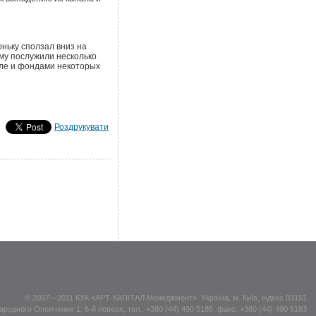
оньку сползал вниз на
му послужили несколько
сле и фондами некоторых
Роздрукувати
© 2007—2011 КУА «АРТ-КАПІТАЛ Менеджмент». Україна, м. Київ, індекс 03151
ародного Ополчення 1, 6-й поверх, тел.: +380 (44) 490 5185, факс: +380 (44) 490 5183