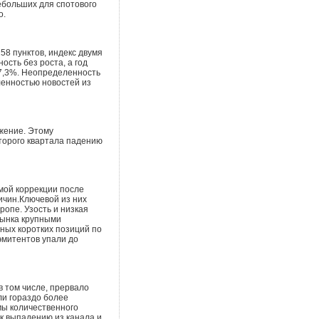
небольших для спотового
о.
58 пунктов, индекс двумя
сть без роста, а год
17,3%. Неопределенность
енностью новостей из
жение. Этому
торого квартала падению
мой коррекции после
ичин.Ключевой из них
ропе. Узость и низкая
рынка крупными
ных коротких позиций по
эмитентов упали до
в том числе, прервало
ли гораздо более
мы количественного
 к выпадению из канала и