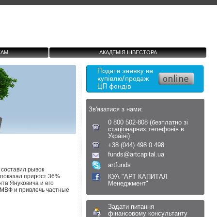
ТАМ
АКАДЕМІЯ ІНВЕСТОРА
Зв'язатися з нами:
0 800 502-808 (безплатно зі
стаціонарних телефонів в
Україні)
+38 (044) 498 0 498
funds@artcapital.ua
artfunds
о составил рывок
 показал прирост 36%.
КУА "АРТ КАПИТАЛ
та Януковича и его
Менеджмент"
 МВФ и привлечь частные
Задати питання
фінансовому консультанту