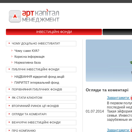
ІНВЕСТИЦІЙНІ ФОНДИ
ЧОМУ ДОЦІЛЬНО ІНВЕСТУВАТИ?
Чому саме КУА?
Корисна інформація
Нормативна база
ПУБЛІЧНІ ІНВЕСТИЦІЙНІ ФОНДИ
НАДБАННЯ відкритий фонд акцій
ПАРИТЕТ інтервальний фонд
Огляди та коментарі
ПОРІВНЯННЯ ПУБЛІЧНИХ ФОНДІВ
Завантажити:
ЯК СТАТИ КЛІЄНТОМ
В первом полуг
ВТОРИННИЙ РИНОК ЦП ФОНДІВ
последней нед
01.07.2014
Такая эйфория
ОГЛЯДИ ТА КОМЕНТАРІ
семьи. Инвест
зарубежные ин
ВЕНЧУРНІ ІНВЕСТИЦІЙНІ ФОНДИ
Завантажити:
ПРО КОМПАНІЮ