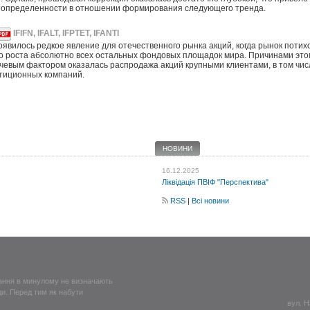
определенности в отношении формирования следующего тренда.
IFIFN, IFALT, IFPTET, IFANTI
оявилось редкое явление для отечественного рынка акций, когда рынок потих
о роста абсолютно всех остальных фондовых площадок мира. Причинами это
чевым фактором оказалась распродажа акций крупными клиентами, в том чи
тиционных компаний.
НОВИНИ
16.12.2025
Ліквідація ПВІФ "Перспектива"
RSS
|
Всі новини
вання в минулому не визначають
ди. Перед тим як набути
вул. Н