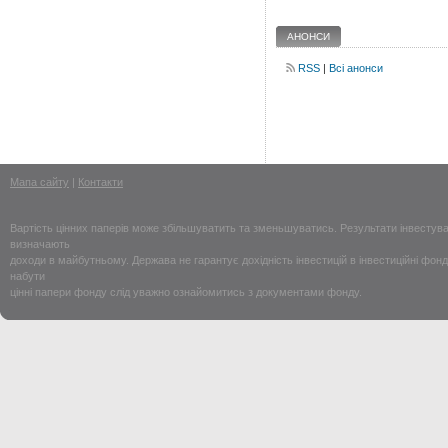
АНОНСИ
RSS
|
Всі анонси
Мапа сайту
|
Контакти
Вартість цінних паперів може збільшуватить та зменьшуватись. Результати інвестув
визначають
доходи в майбутньому. Держава не гарантує дохідність інвестицій в інвестиційні фон
набути
цінні папери фонду слід уважно ознайомитись з документами фонду.