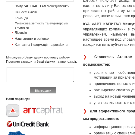
который получает доход, 
важно, есть ли у Вас основ
Чому "АРТ КАПІТАЛ Менеджмент"?
привязаны к рабочему мес
Цінності і місія
решение, какое количество в
Команда
Фінансова звітність та аудиторські
КУА «АРТ КАПИТАЛ Мене
висновки
управляющих компаний в У
Ліцензія
управлением, наиболее в
Наші агенти в регіонах
настоящее время под управ
находится пять публичных и
Контактна інформація та реквізити
Становясь Агентом
Ми цінуємо Вашу думку про нашу роботу.
Просимо залишити Ваші відгуки та пропозиції:
возможностей:
увеличение собствен
мотивации за привлече
привлечение новых клие
расширение спектра усл
Відправити
выход на новый уровень
Наші партнери:
универсальность как к
Для эффективного про
мы предоставляем:
информационно-реклам
организацию специализ