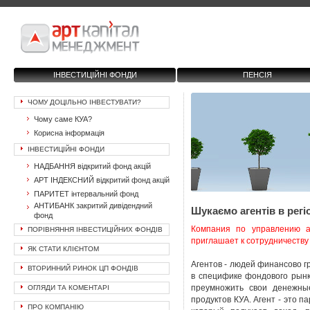
ІНВЕСТИЦІЙНІ ФОНДИ
ПЕНСІЯ
ЧОМУ ДОЦІЛЬНО ІНВЕСТУВАТИ?
Чому саме КУА?
Корисна інформація
ІНВЕСТИЦІЙНІ ФОНДИ
НАДБАННЯ відкритий фонд акцій
АРТ ІНДЕКСНИЙ відкритий фонд акцій
ПАРИТЕТ інтервальний фонд
АНТИБАНК закритий дивідендний
Шукаємо агентів в регі
фонд
Компания по управлению 
ПОРІВНЯННЯ ІНВЕСТИЦІЙНИХ ФОНДІВ
приглашает к сотрудничеству 
ЯК СТАТИ КЛІЄНТОМ
Агентов - людей финансово 
ВТОРИННИЙ РИНОК ЦП ФОНДІВ
в специфике фондового рынк
преумножить свои денежны
ОГЛЯДИ ТА КОМЕНТАРІ
продуктов КУА. Агент - это 
ПРО КОМПАНІЮ