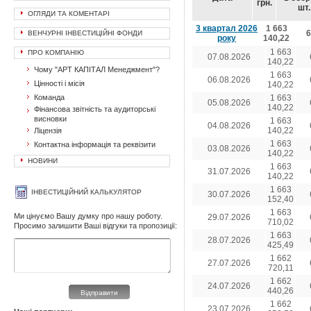
грн.
шт.
ОГЛЯДИ ТА КОМЕНТАРІ
3 квартал 2026
1 663
6
ВЕНЧУРНІ ІНВЕСТИЦІЙНІ ФОНДИ
року
140,22
1 663
ПРО КОМПАНІЮ
07.08.2026
140,22
Чому "АРТ КАПІТАЛ Менеджмент"?
1 663
06.08.2026
Цінності і місія
140,22
Команда
1 663
05.08.2026
140,22
Фінансова звітність та аудиторські
висновки
1 663
04.08.2026
140,22
Ліцензія
1 663
Контактна інформація та реквізити
03.08.2026
140,22
НОВИНИ
1 663
31.07.2026
140,22
1 663
ІНВЕСТИЦІЙНИЙ КАЛЬКУЛЯТОР
30.07.2026
152,40
1 663
Ми цінуємо Вашу думку про нашу роботу.
29.07.2026
710,02
Просимо залишити Ваші відгуки та пропозиції:
1 663
28.07.2026
425,49
1 662
27.07.2026
720,11
1 662
24.07.2026
440,26
Відправити
1 662
23.07.2026