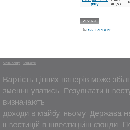
2 квартал 2007
2 085
1
року
307,53
АНОНСИ
RSS
|
Всі анонси
Мапа сайту
|
Контакти
Вартість цінних паперів може збіл
зменьшуватись. Результати інвес
визначають
доходи в майбутньому. Держава не
інвестицій в інвестиційні фонди. 