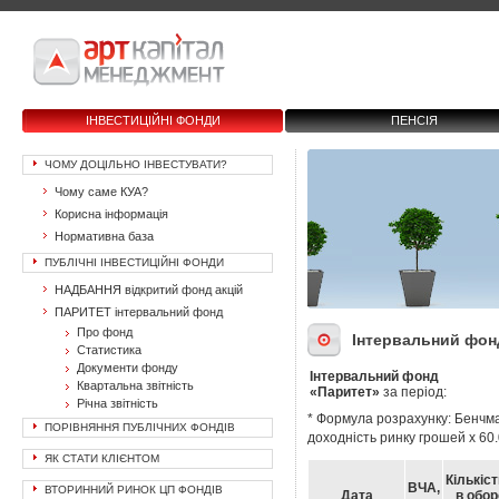
ІНВЕСТИЦІЙНІ ФОНДИ
ПЕНСІЯ
ЧОМУ ДОЦІЛЬНО ІНВЕСТУВАТИ?
Чому саме КУА?
Корисна інформація
Нормативна база
ПУБЛІЧНІ ІНВЕСТИЦІЙНІ ФОНДИ
НАДБАННЯ відкритий фонд акцій
ПАРИТЕТ інтервальний фонд
Про фонд
Інтервальний фон
Статистика
Документи фонду
Інтервальний фонд
Квартальна звітність
«Паритет»
за період:
Річна звітність
* Формула розрахунку: Бенчма
ПОРІВНЯННЯ ПУБЛІЧНИХ ФОНДІВ
доходність ринку грошей х 60
ЯК СТАТИ КЛІЄНТОМ
Кількіс
ВЧА,
ВТОРИННИЙ РИНОК ЦП ФОНДІВ
Дата
в обор