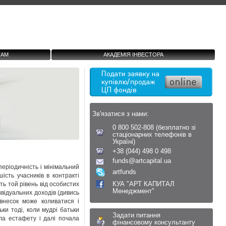
ТАМ
АКАДЕМІЯ ІНВЕСТОРА
Зв'язатися з нами:
0 800 502-808 (безплатно зі
стаціонарних телефонів в
Україні)
+38 (044) 498 0 498
funds@artcapital.ua
періодичність і мінімальний
artfunds
ість учасників в контракті
КУА "АРТ КАПИТАЛ
ть той рівень від особистих
Менеджмент"
ивідуальних доходів (дивись
внесок може коливатися і
ки тоді, коли мудрі батьки
Задати питання
ла естафету і далі почала
фінансовому консультанту