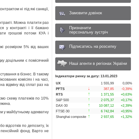
трактом ні під які санкції,
Замовити дзвінок
нтракті. Можна платити раз
Призначити
ся у контракті і її бажано
персональну зустріч
ати грошові потоки КУА і
Підписатись на розсилку
ежі розміром 5% від ваших
дку доцільним є помісячний
Наші агенти в регіонах України
тування в бізнес. В такому
Індикатори ринку за дату: 13.01.2023
сованих комісіях і на часі,
UX
1 555,99
0,00%
на відміну від сплат раз на
PFTS
387,85
-0,39
%
RTS
1 371,55
+0,63
%
ємо схему платежів по 10%
S&P 500
2 075,37
+0,17
%
ружина.
DAX-30
10 087,12
+2,39
%
FTSE-30
6 742,84
+0,95
%
вам у майбутньому адекватну
Shanghai composite
2 937,65
+1,32
%
о відсотків по депозиту, їх
у пенсійний фонд. Варто не