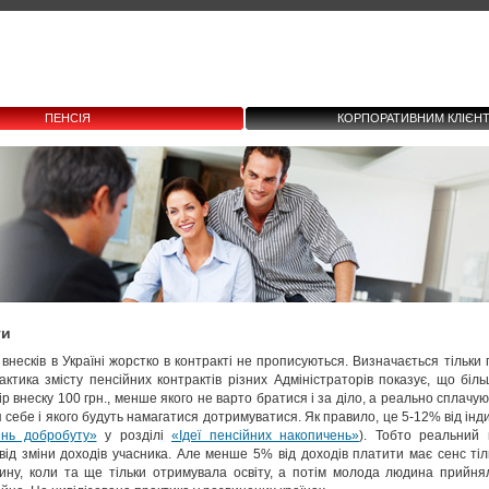
ПЕНСІЯ
КОРПОРАТИВНИМ КЛІЄН
ти
внесків в Україні жорстко в контракті не прописуються. Визначається тільки 
актика змісту пенсійних контрактів різних Адміністраторів показує, що більш
р внеску 100 грн., менше якого не варто братися і за діло, а реально сплачую
 себе і якого будуть намагатися дотримуватися. Як правило, це 5-12% від інд
ень добробуту»
у розділі
«Ідеї пенсійних накопичень
»
). Тобто реальний 
від зміни доходів учасника. Але менше 5% від доходів платити має сенс тіль
ину, коли та ще тільки отримувала освіту, а потім молода людина прийня