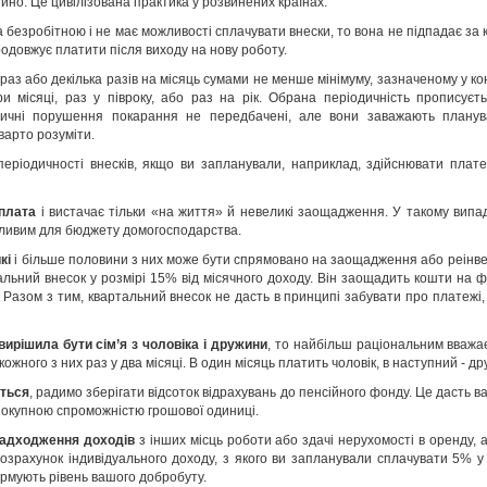
йно. Це цивілізована практика у розвинених країнах.
 безробітною і не має можливості сплачувати внески, то вона не підпадає за кон
одовжує платити після виходу на нову роботу.
раз або декілька разів на місяць сумами не менше мінімуму, зазначеному у ко
и місяці, раз у півроку, або раз на рік. Обрана періодичність прописуєть
дичні порушення покарання не передбачені, але вони заважають планув
варто розуміти.
еріодичності внесків, якщо ви запланували, наприклад, здійснювати плат
рплата
і вистачає тільки «на життя» й невеликі заощадження. У такому випа
жливим для бюджету домогосподарства.
икі
і більше половини з них може бути спрямовано на заощадження або реінвес
льний внесок у розмірі 15% від місячного доходу. Він заощадить кошти на фік
 Разом з тим, квартальний внесок не дасть в принципі забувати про платежі, 
ирішила бути сім
’
я з чоловіка і дружини
, то найбільш раціональним вважа
кожного з них раз у два місяці. В один місяць платить чоловік, в наступний - д
ться
, радимо зберігати відсоток відрахувань до пенсійного фонду. Це дасть 
окупною спроможністю грошової одиниці.
 надходження доходів
з інших місць роботи або здачі нерухомості в оренду, аб
озрахунок індивідуального доходу, з якого ви запланували сплачувати 5% 
ормують рівень вашого добробуту.