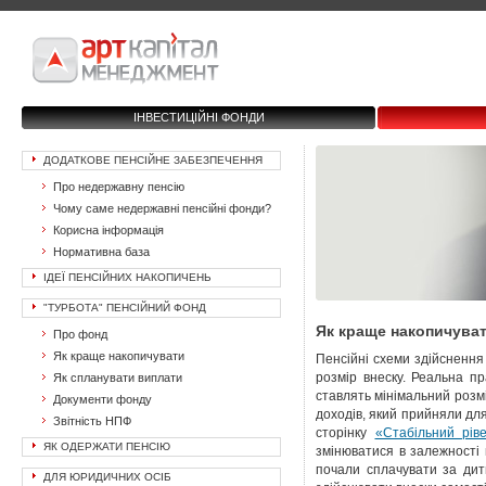
ІНВЕСТИЦІЙНІ ФОНДИ
ДОДАТКОВЕ ПЕНСІЙНЕ ЗАБЕЗПЕЧЕННЯ
Про недержавну пенсію
Чому саме недержавні пенсійні фонди?
Корисна інформація
Нормативна база
ІДЕЇ ПЕНСІЙНИХ НАКОПИЧЕНЬ
"ТУРБОТА" ПЕНСІЙНИЙ ФОНД
Як краще накопичува
Про фонд
Як краще накопичувати
Пенсійні схеми здійснення 
розмір внеску. Реальна пр
Як спланувати виплати
ставлять мінімальний розмі
Документи фонду
доходів, який прийняли для
Звітність НПФ
сторінку
«Стабільний рів
ЯК ОДЕРЖАТИ ПЕНСІЮ
змінюватися в залежності 
почали сплачувати за дит
ДЛЯ ЮРИДИЧНИХ ОСІБ