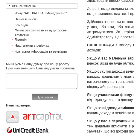
здійснювати внески самості
ПРО КОМПАНІЮ
До речі, якщо людина стала
Чому "АРТ КАПІТАЛ Менеджмент"
якщо припиняє платежі і пр
Цінності і місія
Здійснювати внески можна 
Команда
у два, або три, або чотир
Фінансова звітність та аудиторські
дотримуватися. За періо
висновки
Адміністратору. Це просто 
Ліцензія
НАШІ ПОРАДИ
з вибору п
Наші агенти в регіонах
доходів:
Контактна інформація та реквізити
Якщо у вас маленька за
внесок, який не буде обтя
Ми цінуємо Вашу думку про нашу роботу.
Просимо залишити Ваші відгуки та пропозиції:
Якщо сукупні доходи вел
випадку доцільним є кварта
витраченому на транзакції.
півроку або раз на рік.
Якщо учасниками фонду в
Відправити
від індивідуального доходу 
Наші партнери:
Якщо ваші доходи змінюю
вашим доходам пенсію за п
Якщо у вас є періодичні
теж доцільно включати в р
забувати, що всі доходи ф